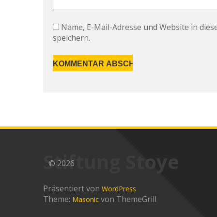
Name, E-Mail-Adresse und Website in die
speichern.
Alternative:
Stiftung Stoye
© 2026
Präsentiert von
WordPress
Theme:
von ThemeGrill
Masonic