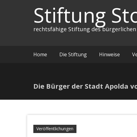
Zum
Stiftung St
Inhalt
springen
rechtsfähige Stiftung des bürgerlichen
Home
Die Stiftung
Hinweise
V
Die Bürger der Stadt Apolda v
Veröffentlichungen