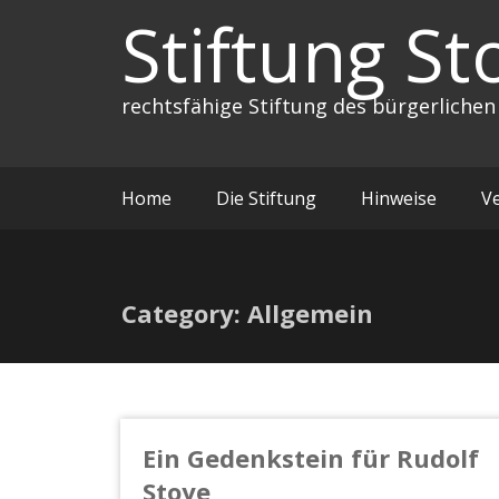
Zum
Stiftung St
Inhalt
springen
rechtsfähige Stiftung des bürgerlichen
Home
Die Stiftung
Hinweise
V
Category: Allgemein
Ein Gedenkstein für Rudolf
Stoye