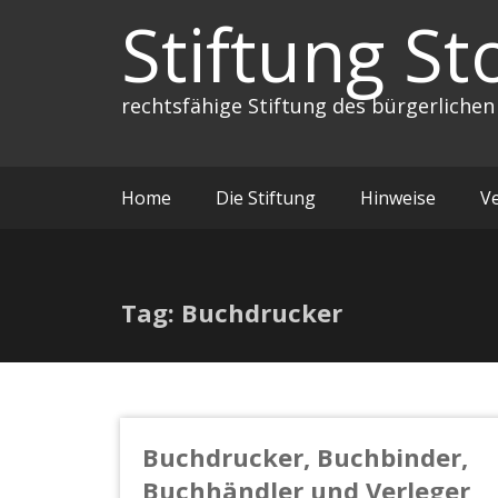
Zum
Stiftung St
Inhalt
springen
rechtsfähige Stiftung des bürgerlichen
Home
Die Stiftung
Hinweise
V
Tag: Buchdrucker
Buchdrucker, Buchbinder,
Buchhändler und Verleger