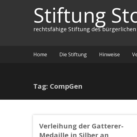
Zum
Stiftung St
Inhalt
springen
rechtsfähige Stiftung des bürgerlichen
Home
Die Stiftung
Hinweise
V
Tag: CompGen
Verleihung der Gatterer-
Medaille in Silber an